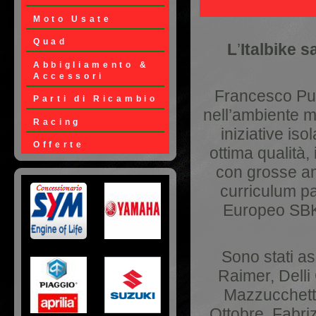
Moto Usate
Quad
L
’
Italbike 
Abbigliamento &
Accessori
Francesco Pugl
Parti di Ricambio
nell’ambiente mo
Racing
iniziative iso
Offerte
ottima qualità
con grosse am
Loghi Moto
curriculum pa
Europeo SBK, 
Sono stati ass
Raimer, Dell
Mazzucchetti
Ottobre, Fabri