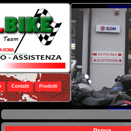
Precedente
A
o
Contatti
Prodotti
Precedente
A
Tu sei qui
Prova